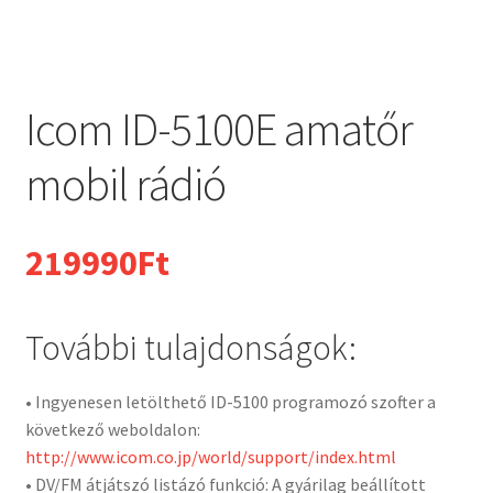
Icom ID-5100E amatőr
mobil rádió
219990
Ft
További tulajdonságok:
• Ingyenesen letölthető ID-5100 programozó szofter a
következő weboldalon:
http://www.icom.co.jp/world/support/index.html
• DV/FM átjátszó listázó funkció: A gyárilag beállított