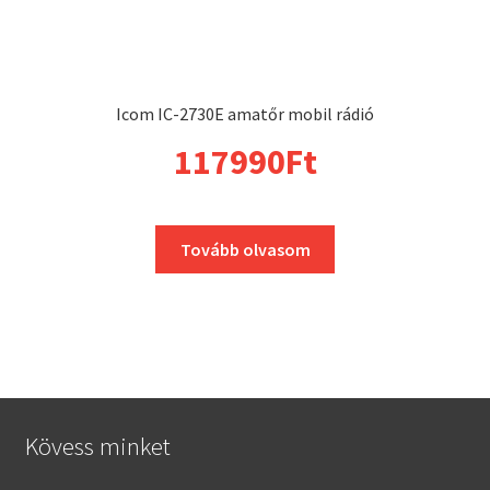
Icom IC-2730E amatőr mobil rádió
117990
Ft
Tovább olvasom
Kövess minket