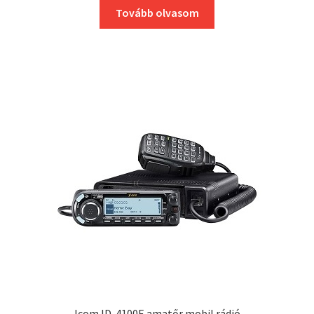
Tovább olvasom
Icom ID-4100E amatőr mobil rádió