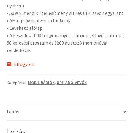
nyelven)
• 50W kimenő RF teljesítmény VHF és UHF sávon egyaránt
• AM repsáv dualwatch funkciója
• Levehető előlap
• A készülék 1000 hagyományos csatorna, 4 hívó csatorna,
50 keresési program és 1200 átjátszó memóriával
rendelkezik.
Elfogyott
Kategóriák:
MOBIL RÁDIÓK
,
URH ADÓ-VEVŐK
Leírás
Leírás