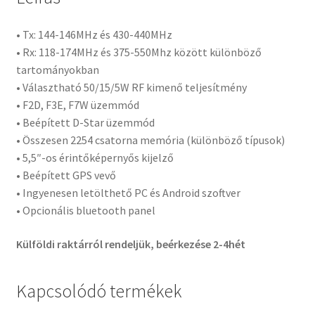
• Tx: 144-146MHz és 430-440MHz
• Rx: 118-174MHz és 375-550Mhz között különböző
tartományokban
• Választható 50/15/5W RF kimenő teljesítmény
• F2D, F3E, F7W üzemmód
• Beépített D-Star üzemmód
• Összesen 2254 csatorna memória (különböző típusok)
• 5,5″-os érintőképernyős kijelző
• Beépített GPS vevő
• Ingyenesen letölthető PC és Android szoftver
• Opcionális bluetooth panel
Külföldi raktárról rendeljük, beérkezése 2-4hét
Kapcsolódó termékek