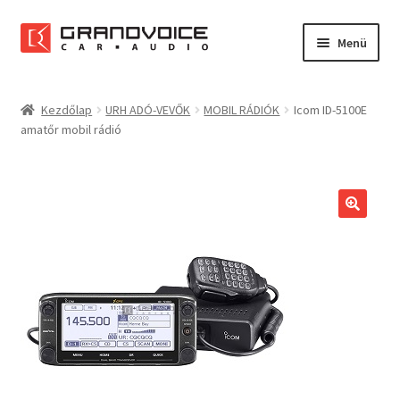
Ugrás
Kilépés
Menü
a
a
navigációhoz
tartalomba
Főoldal
Kezdőlap
URH ADÓ-VEVŐK
MOBIL RÁDIÓK
Icom ID-5100E
amatőr mobil rádió
Rólunk
Referenciák
Expand
Szolgáltatások
child
menu
Kapcsolat