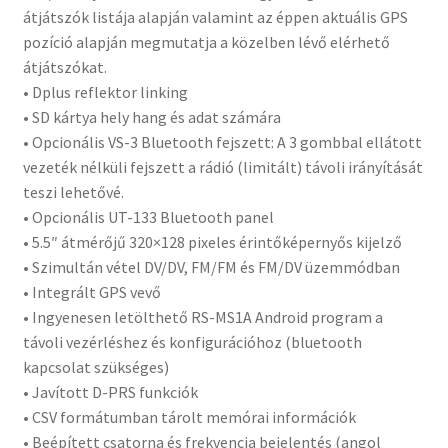
átjátszók listája alapján valamint az éppen aktuális GPS
pozíció alapján megmutatja a közelben lévő elérhető
átjátszókat.
• Dplus reflektor linking
• SD kártya hely hang és adat számára
• Opcionális VS-3 Bluetooth fejszett: A 3 gombbal ellátott
vezeték nélküli fejszett a rádió (limitált) távoli irányítását
teszi lehetővé.
• Opcionális UT-133 Bluetooth panel
• 5.5″ átmérőjű 320×128 pixeles érintőképernyős kijelző
• Szimultán vétel DV/DV, FM/FM és FM/DV üzemmódban
• Integrált GPS vevő
• Ingyenesen letölthető RS-MS1A Android program a
távoli vezérléshez és konfigurációhoz (bluetooth
kapcsolat szükséges)
• Javított D-PRS funkciók
• CSV formátumban tárolt memórai információk
• Beépített csatorna és frekvencia bejelentés (angol