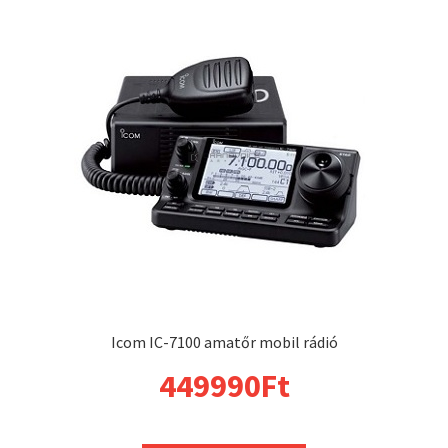
Icom IC-7100 amatőr mobil rádió
449990
Ft