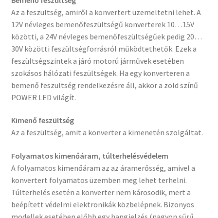
Az a feszültség, amiről a konvertert üzemeltetni lehet. A
12V névleges bemenőfeszültségű konverterek 10…15V
közötti, a 24V névleges bemenőfeszültségűek pedig 20…
30V közötti feszültségforrásról működtethetők. Ezek a
feszültségszintek a járó motorú járművek esetében
szokásos hálózati feszültségek. Ha egy konverteren a
bemenő feszültség rendelkezésre áll, akkor a zöld színű
POWER LED világít.
Kimenő feszültség
Az a feszültség, amit a konverter a kimenetén szolgáltat.
Folyamatos kimenőáram, túlterhelésvédelem
A folyamatos kimenőáram az az áramerősség, amivel a
konvertert folyamatos üzemben meg lehet terhelni.
Túlterhelés esetén a konverter nem károsodik, mert a
beépített védelmi elektronikák közbelépnek. Bizonyos
modellek esetében előbb egy hangjelzés (nagyon sűrű