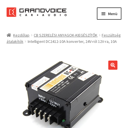
Ugrás
Kilépés
Menü
a
a
navigációhoz
tartalomba
Főoldal
Kezdőlap
CB SZERELÉSI ANYAGOK-KIEGÉSZÍTŐK
Feszültség
átalakítók
Intelligent DC2412-10A konverter, 24V-ról 12V-ra, 10A
Rólunk
Referenciák
Expand
Szolgáltatások
child
menu
Kapcsolat