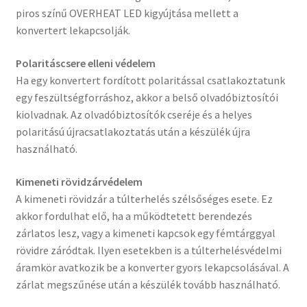
piros színű OVERHEAT LED kigyújtása mellett a
konvertert lekapcsolják.
Polaritáscsere elleni védelem
Ha egy konvertert fordított polaritással csatlakoztatunk
egy feszültségforráshoz, akkor a belső olvadóbiztosítói
kiolvadnak. Az olvadóbiztosítók cseréje és a helyes
polaritású újracsatlakoztatás után a készülék újra
használható.
Kimeneti rövidzárvédelem
A kimeneti rövidzár a túlterhelés szélsőséges esete. Ez
akkor fordulhat elő, ha a működtetett berendezés
zárlatos lesz, vagy a kimeneti kapcsok egy fémtárggyal
rövidre záródtak. Ilyen esetekben is a túlterhelésvédelmi
áramkör avatkozik be a konverter gyors lekapcsolásával. A
zárlat megszűnése után a készülék tovább használható.