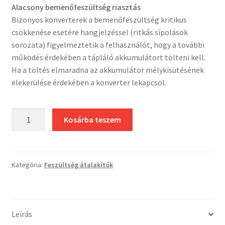
Alacsony bemenőfeszültség riasztás
Bizonyos konverterek a bemenőfeszültség kritikus
csökkenése esetére hangjelzéssel (ritkás sípolások
sorozata) figyelmeztetik a felhasználót, hogy a további
működés érdekében a tápláló akkumulátort tölteni kell.
Ha a töltés elmaradna az akkumulátor mélykisütésének
elekerülése érdekében a konverter lekapcsol.
Intelligent
Kosárba teszem
DC2412-
10A
konverter,
24V-
Kategória:
Feszültség átalakítók
ról
12V-
ra,
Leírás
10A