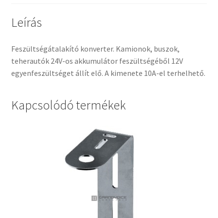
mennyiség
Leírás
Feszültségátalakító konverter. Kamionok, buszok,
teherautók 24V-os akkumulátor feszültségéből 12V
egyenfeszültséget állít elő. A kimenete 10A-el terhelhető.
Kapcsolódó termékek