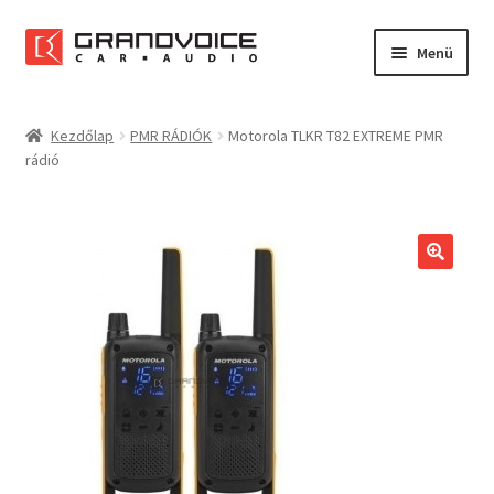
Ugrás
Kilépés
Menü
a
a
navigációhoz
tartalomba
Főoldal
Kezdőlap
PMR RÁDIÓK
Motorola TLKR T82 EXTREME PMR
rádió
Rólunk
Referenciák
Expand
Szolgáltatások
child
menu
Kapcsolat