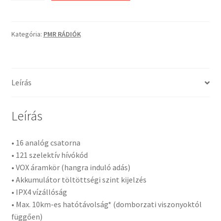
T82
EXTREME
PMR
Kategória:
PMR RÁDIÓK
rádió
mennyiség
Leírás
Leírás
• 16 analóg csatorna
• 121 szelektív hívókód
• VOX áramkör (hangra induló adás)
• Akkumulátor töltöttségi szint kijelzés
• IPX4 vízállóság
• Max. 10km-es hatótávolság* (domborzati viszonyoktól
függően)