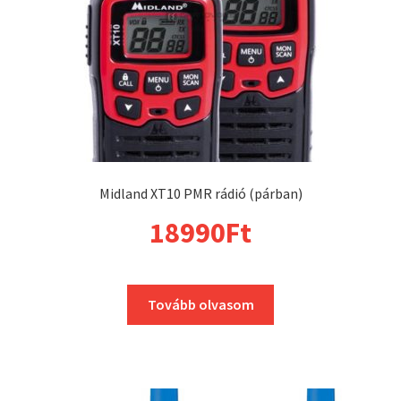
Midland XT10 PMR rádió (párban)
18990
Ft
Tovább olvasom