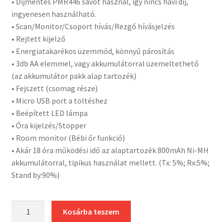
• Díjmentes PMR446 sávot használ, így nincs havi díj,
ingyenesen használható.
• Scan/Monitor/Csoport hívás/Rezgő hívásjelzés
• Rejtett kijelző
• Energiatakarékos üzemmód, könnyű párosítás
• 3db AA elemmel, vagy akkumulátorral üzemeltethető
(az akkumulátor pakk alap tartozék)
• Fejszett (csomag része)
• Micro USB port a töltéshez
• Beépített LED lámpa
• Óra kijelzés/Stopper
• Room monitor (Bébi őr funkció)
• Akár 18 óra működési idő az alaptartozék 800mAh Ni-MH
akkumulátorral, tipikus használat mellett. (Tx: 5%; Rx:5%;
Stand by:90%)
Motorola
Kosárba teszem
TLKR