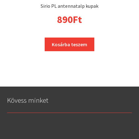
Sirio PL antennatalp kupak
890
Ft
Kosárba teszem
Kövess minket