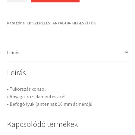
1
antennatartó
konzol
Kategória:
CB SZERELÉSI ANYAGOK-KIEGÉSZÍTŐK
mennyiség
Leírás
Leírás
• Tükörszár konzol
• Anyaga: rozsdamentes acél
• Befogó lyuk (antenna): 16 mm átmérőjű
Kapcsolódó termékek