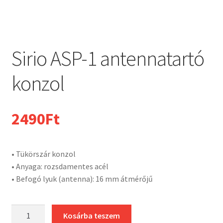
Sirio ASP-1 antennatartó
konzol
2490
Ft
• Tükörszár konzol
• Anyaga: rozsdamentes acél
• Befogó lyuk (antenna): 16 mm átmérőjű
Sirio
Kosárba teszem
ASP-