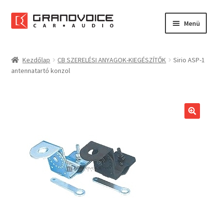
Ugrás
Kilépés
Menü
a
a
navigációhoz
tartalomba
Főoldal
Kezdőlap
CB SZERELÉSI ANYAGOK-KIEGÉSZÍTŐK
Sirio ASP-1
antennatartó konzol
Rólunk
Referenciák
Expand
Szolgáltatások
child
menu
Kapcsolat