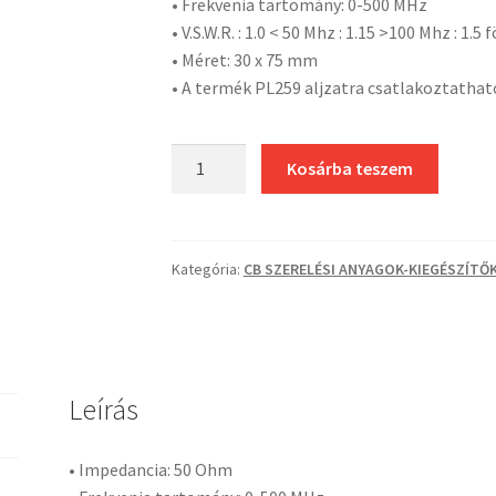
• Frekvenia tartomány: 0-500 MHz
• V.S.W.R. : 1.0 < 50 Mhz : 1.15 >100 Mhz : 1.5
• Méret: 30 x 75 mm
• A termék PL259 aljzatra csatlakoztathat
Albrecht
Kosárba teszem
L-
20
műterhelés
mennyiség
Kategória:
CB SZERELÉSI ANYAGOK-KIEGÉSZÍTŐ
Leírás
• Impedancia: 50 Ohm