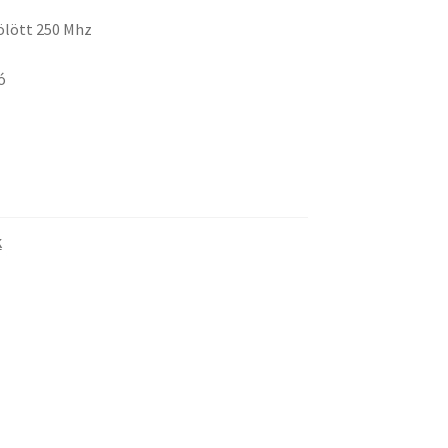
 fölött 250 Mhz
ó
K