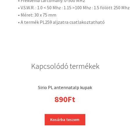
• Frekvenia tartomány: 0-500 MHz
• V.S.W.R. : 1.0 < 50 Mhz : 1.15 >100 Mhz : 1.5 fölött 250 Mhz
• Méret: 30 x 75 mm
• A termék PL259 aljzatra csatlakoztatható
Kapcsolódó termékek
Sirio PL antennatalp kupak
890
Ft
Kosárba teszem