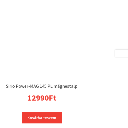
Sirio Power-MAG 145 PL mágnestalp
12990
Ft
Kosárba teszem