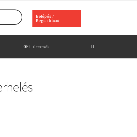
Belépés /
Regisztráció
0
Ft
0 termék
erhelés