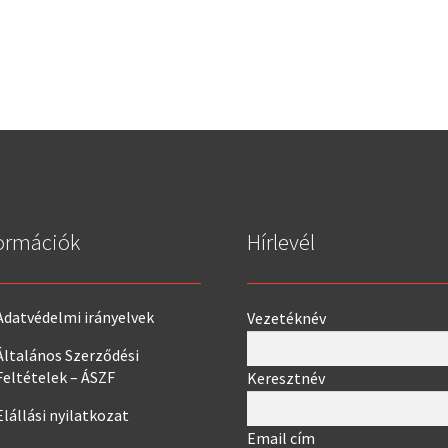
ormációk
Hírlevél
Adatvédelmi irányelvek
Vezetéknév
Általános Szerződési
Feltételek – ÁSZF
Keresztnév
Elállási nyilatkozat
Email cím