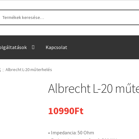
sés
sés
tkezőre:
olgáltatások
Kapcsolat
K
Albrecht L-20 műterhelés
Albrecht L-20 műt
10990
Ft
• Impedancia: 50 Ohm