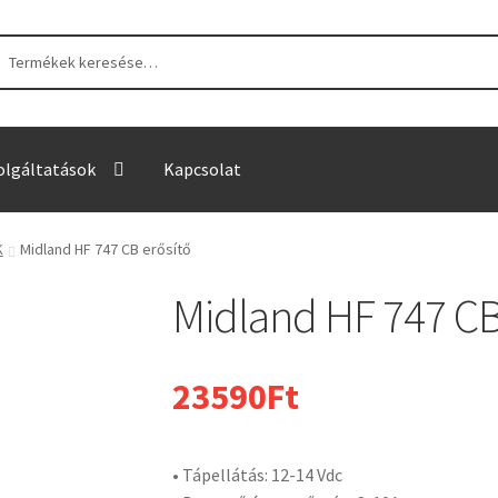
sés
sés
tkezőre:
olgáltatások
Kapcsolat
K
Midland HF 747 CB erősítő
Midland HF 747 CB
23590
Ft
• Tápellátás: 12-14 Vdc