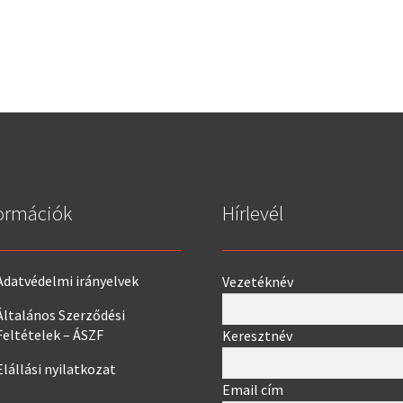
ormációk
Hírlevél
Adatvédelmi irányelvek
Vezetéknév
Általános Szerződési
Feltételek – ÁSZF
Keresztnév
Elállási nyilatkozat
Email cím