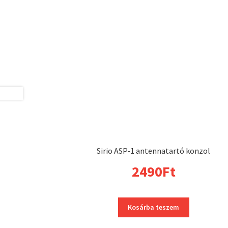
Sirio ASP-1 antennatartó konzol
2490
Ft
Kosárba teszem