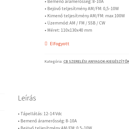
• Bemenő áramerősség: 8-10A
• Bejövő teljesítmény AM/FM: 0,5-10W
• Kimenő teljesítmény AM/FM: max 100W
• Üzemmód: AM / FM / SSB / CW
• Méret: 110x130x40 mm
Elfogyott
Kategória:
CB SZERELÉSI ANYAGOK-KIEGÉSZÍTŐ
Leírás
• Tápellátás: 12-14 Vdc
• Bemenő áramerősség: 8-10A
• Bejövő teljesítmény AM/FM: 0,5-10W