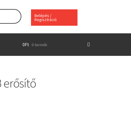
Belépés /
Regisztráció
0
Ft
0 termék
 erősítő