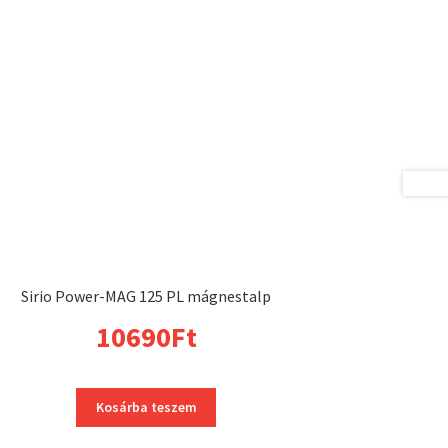
Sirio Power-MAG 125 PL mágnestalp
10690
Ft
Kosárba teszem