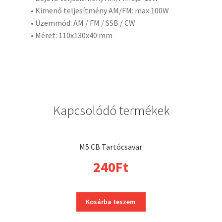
• Kimenő teljesítmény AM/FM: max 100W
• Üzemmód: AM / FM / SSB / CW
• Méret: 110x130x40 mm
Kapcsolódó termékek
M5 CB Tartócsavar
240
Ft
Kosárba teszem