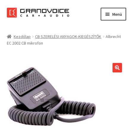
Ugrás
Kilépés
Menü
a
a
navigációhoz
tartalomba
Főoldal
Kezdőlap
CB SZERELÉSI ANYAGOK-KIEGÉSZÍTŐK
Albrecht
EC 2002 CB mikrofon
Rólunk
Referenciák
Expand
Szolgáltatások
child
menu
Kapcsolat