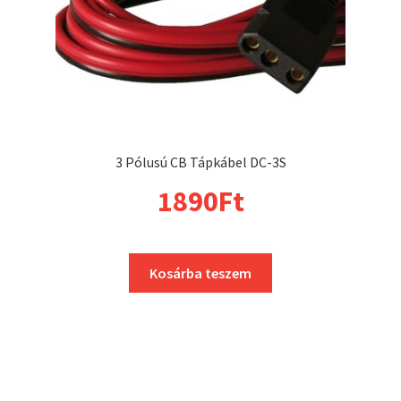
3 Pólusú CB Tápkábel DC-3S
1890
Ft
Kosárba teszem