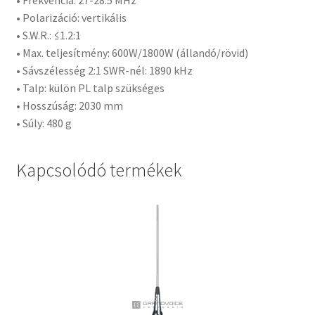
• Frekvencia: 27-28.5 MHz
• Polarizáció: vertikális
• S.W.R.: ≤1.2:1
• Max. teljesítmény: 600W/1800W (állandó/rövid)
• Sávszélesség 2:1 SWR-nél: 1890 kHz
• Talp: külön PL talp szükséges
• Hosszúság: 2030 mm
• Súly: 480 g
Kapcsolódó termékek