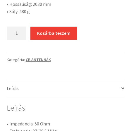
• Hosszúság: 2030 mm
• Súly: 480 g
Sirio
Kosárba teszem
HI-
Power
4000
PL
Kategória:
CB ANTENNÁK
CB
antenna
mennyiség
Leírás
Leírás
• Impedancia: 50 Ohm