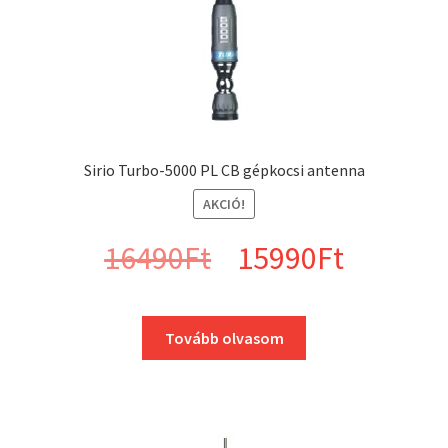
Sirio Turbo-5000 PL CB gépkocsi antenna
AKCIÓ!
Original
Curren
16490
Ft
15990
Ft
price
price
Tovább olvasom
was:
is:
16490Ft.
15990F