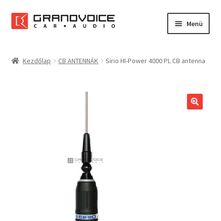
Ugrás
Kilépés
Menü
a
a
navigációhoz
tartalomba
Főoldal
Kezdőlap
CB ANTENNÁK
Sirio HI-Power 4000 PL CB antenna
Rólunk
Referenciák
Expand
Szolgáltatások
child
menu
Kapcsolat