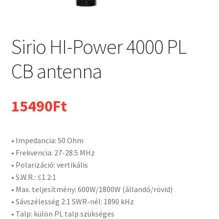
Sirio HI-Power 4000 PL
CB antenna
15490
Ft
• Impedancia: 50 Ohm
• Frekvencia: 27-28.5 MHz
• Polarizáció: vertikális
• S.W.R.: ≤1.2:1
• Max. teljesítmény: 600W/1800W (állandó/rövid)
• Sávszélesség 2:1 SWR-nél: 1890 kHz
• Talp: külön PL talp szükséges