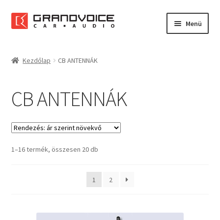
Ugrás
Kilépés
Menü
a
a
navigációhoz
tartalomba
Főoldal
Kezdőlap
CB ANTENNÁK
Rólunk
CB ANTENNÁK
Referenciák
Expand
Szolgáltatások
child
menu
1–16 termék, összesen 20 db
Kapcsolat
1
2