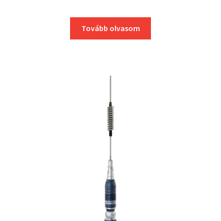
price
price
Tovább olvasom
was:
is:
16490Ft.
15990F