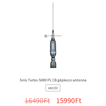
Sirio Turbo-5000 PL CB gépkocsi antenna
AKCIÓ!
Original
Curren
16490
Ft
15990
Ft