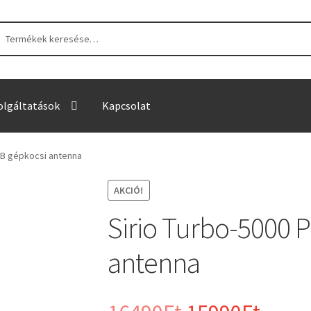
sés
sés
tkezőre:
olgáltatások
Kapcsolat
CB gépkocsi antenna
AKCIÓ!
Sirio Turbo-5000 
antenna