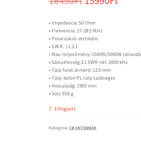
Original
Curr
16490
Ft
15990
Ft
price
price
• Impedancia: 50 Ohm
was:
is:
• Frekvencia: 27-28.5 MHz
• Polarizáció: vertikális
16490Ft.
1599
• S.W.R.: ≤1.2:1
• Max. teljesítmény: 1500W/5000W (állandó
• Sávszélesség 2:1 SWR-nél: 2000 kHz
• Talp furat átmérő: 12.5 mm
• Talp: külön PL talp szükséges
• Hosszúság: 1965 mm
• Súly: 650 g
Elfogyott
Kategória:
CB ANTENNÁK