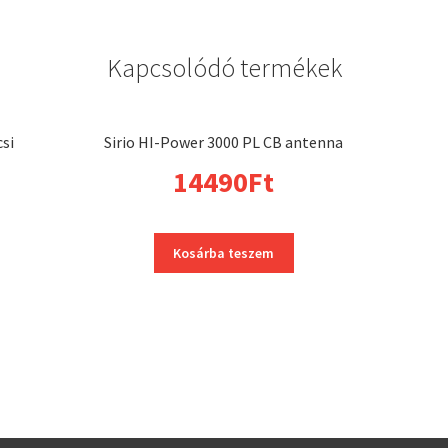
Kapcsolódó termékek
csi
Sirio HI-Power 3000 PL CB antenna
14490
Ft
Kosárba teszem