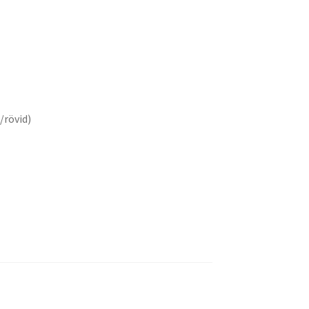
ent
0Ft.
/rövid)