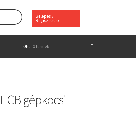
Belépés /
Regisztráció
0
Ft
0 termék
PL CB gépkocsi