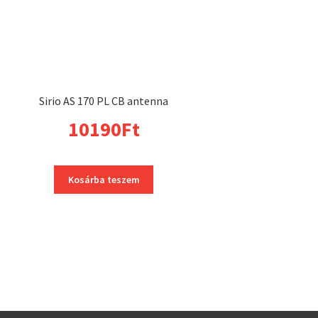
Sirio AS 170 PL CB antenna
10190
Ft
Kosárba teszem