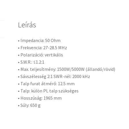
Leírás
• Impedancia: 50 Ohm
• Frekvencia: 27-28.5 MHz
• Polarizáció: vertikális
• S.W.R.: ≤1.2:1
• Max. teljesítmény: 1500W/5000W (állandó/rövid)
• Sávszélesség 2:1 SWR-nél: 2000 kHz
• Talp furat átmérő: 12.5 mm
• Talp: külön PL talp szükséges
• Hosszúság: 1965 mm
• Súly: 650 g