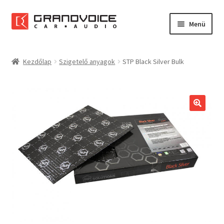
Ugrás
Kilépés
Menü
a
a
navigációhoz
tartalomba
Főoldal
Kezdőlap
Szigetelő anyagok
STP Black Silver Bulk
Rólunk
Referenciák
Expand
Szolgáltatások
child
menu
Kapcsolat