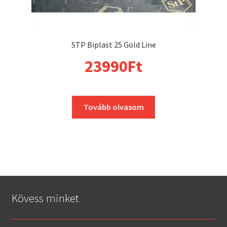
STP Biplast 25 Gold Line
23990
Ft
Tovább olvasom
Kövess minket