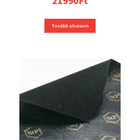
21990
Ft
Tovább olvasom