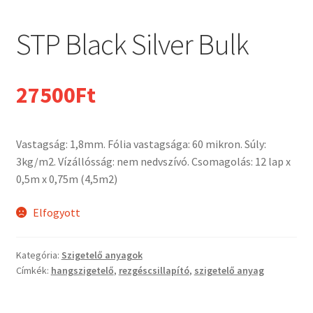
STP Black Silver Bulk
27500
Ft
Vastagság: 1,8mm. Fólia vastagsága: 60 mikron. Súly:
3kg/m2. Vízállósság: nem nedvszívó. Csomagolás: 12 lap x
0,5m x 0,75m (4,5m2)
Elfogyott
Kategória:
Szigetelő anyagok
Címkék:
hangszigetelő
,
rezgéscsillapító
,
szigetelő anyag