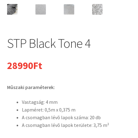
STP Black Tone 4
28990
Ft
Mûszaki paraméterek:
Vastagság: 4 mm
Lapméret: 0,5m x 0,375 m
A csomagban lévõ lapok száma: 20 db
A csomagban lévõ lapok területe: 3,75 m²