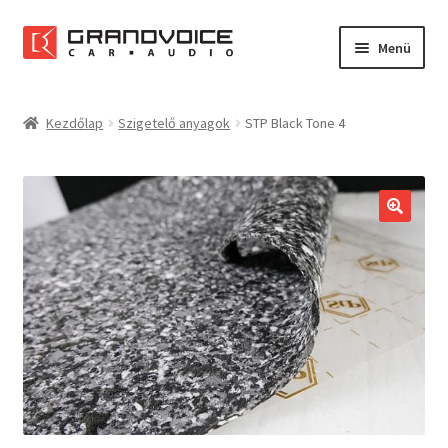
Ugrás
Kilépés
Menü
a
a
navigációhoz
tartalomba
Főoldal
Kezdőlap
Szigetelő anyagok
STP Black Tone 4
Rólunk
Referenciák
Expand
Szolgáltatások
child
menu
Kapcsolat