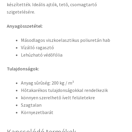
készítették. Ideális ajtók, tetõ, csomagtartó
szigetelésére.
Anyagösszetétel:
Másodlagos viszkoelasztikus poliuretán hab
Vízálló ragasztó
Lehúzható védõfólia
Tulajdonságok:
Anyag sûrûség: 200 kg / m³
Hõtakarékos tulajdonságokkal rendelkezik
könnyen szerelhetõ ívelt felületekre
Szagtalan
Környezetbarát
Kapcsolódó termékek