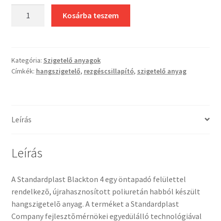
STP
Kosárba teszem
Black
Tone
4
mennyiség
Kategória:
Szigetelő anyagok
Címkék:
hangszigetelő
,
rezgéscsillapító
,
szigetelő anyag
Leírás
Leírás
A Standardplast Blackton 4 egy öntapadó felülettel
rendelkezõ, újrahasznosított poliuretán habból készült
hangszigetelõ anyag. A terméket a Standardplast
Company fejlesztõmérnökei egyedülálló technológiával